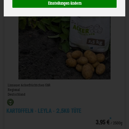
Einstellungen ändern
Linnauer Ackerfrüchtchen GbR
Regional
Deutschland
Kartoffeln - Leyla - 2,5kg Tüte
*
3,95 €
/ 2500g