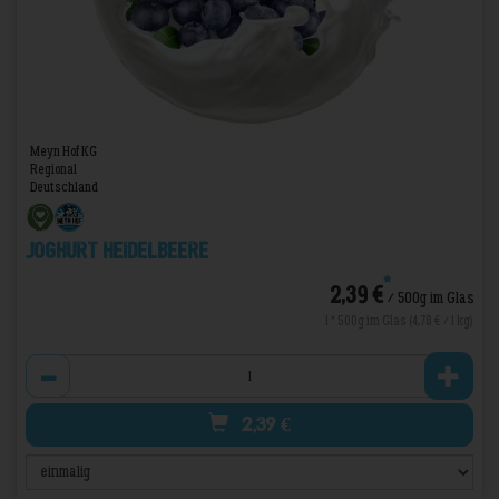
Meyn Hof KG
Regional
Deutschland
Joghurt Heidelbeere
*
2,39 €
/ 500g im Glas
1 * 500g im Glas (4,78 € / 1 kg)
Anzahl
2,39
€