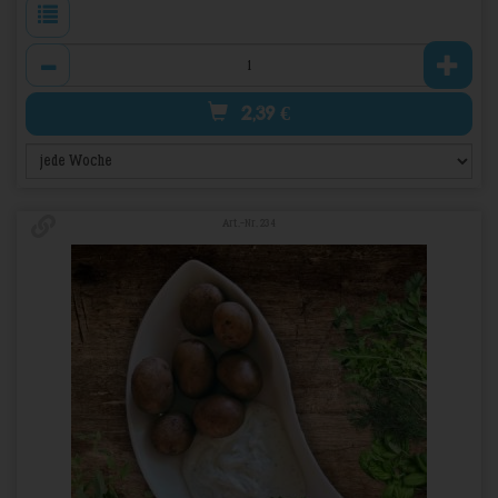
Anzahl
2,39
€
Art.-Nr. 234