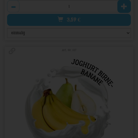
Anzahl
3,59
€
Art.-Nr. 107