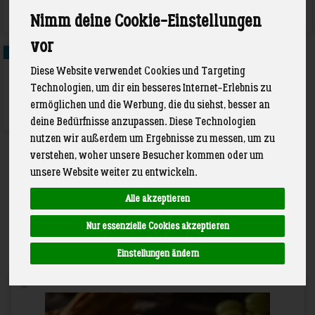
Joghurt-Karussel
Käse
Nimm deine Cookie-Einstellungen
vor
3
Diese Website verwendet Cookies und Targeting
Technologien, um dir ein besseres Internet-Erlebnis zu
ermöglichen und die Werbung, die du siehst, besser an
Frischkäse
deine Bedürfnisse anzupassen. Diese Technologien
nutzen wir außerdem um Ergebnisse zu messen, um zu
verstehen, woher unsere Besucher kommen oder um
unsere Website weiter zu entwickeln.
Alle akzeptieren
Hersteller
Allergene
Nur essenzielle Cookies akzeptieren
Einstellungen ändern
Art.-Nr. 336