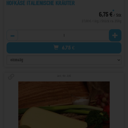
Hofkäse Italienische Kräuter
*
6,75 €
/ Stk
27,00 € / 1 kg, 1 Stück ca. 250g
Anzahl
6,75
€
Art.-Nr. 326