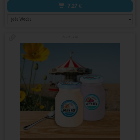
7,27
€
Art.-Nr. 702