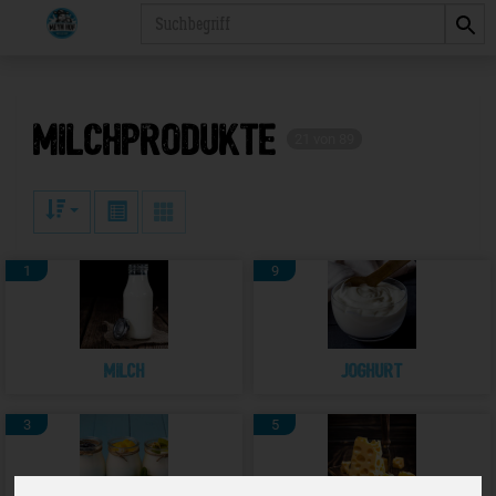
Produkt
Milchprodukte
21 von 89
1
9
Milch
Joghurt
3
5