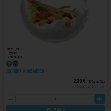
Meyn Hof KG
Regional
Deutschland
Joghurt Rhabarber
*
2,39 €
/ 500g im Glas
1 * 500g im Glas (4,78 € / 1 kg)
Anzahl
2,39
€