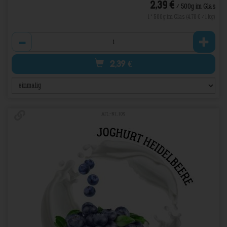
*
2,39 €
/ 500g im Glas
1 * 500g im Glas (4,78 € / 1 kg)
Anzahl
2,39
€
Art.-Nr. 109