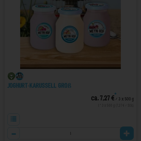
Joghurt-Karussell Groß
*
ca. 7,27 €
/ 3 x 500 g
1 * 3 x 500 g (7,27 € / Stk)
Anzahl