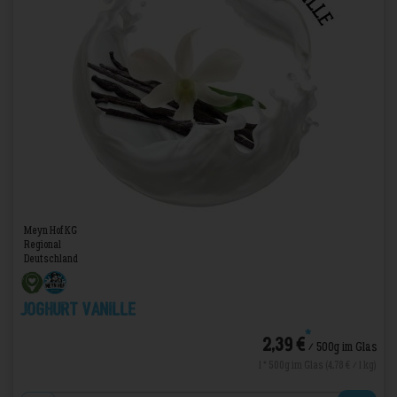
Meyn Hof KG
Regional
Deutschland
Joghurt Vanille
*
2,39 €
/ 500g im Glas
1 * 500g im Glas (4,78 € / 1 kg)