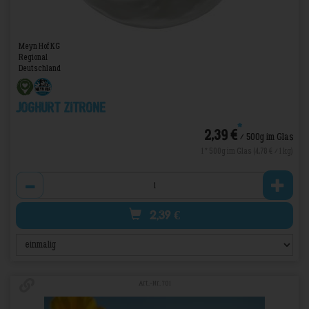
Meyn Hof KG
Regional
Deutschland
Joghurt Zitrone
*
2,39 €
/ 500g im Glas
1 * 500g im Glas (4,78 € / 1 kg)
Anzahl
2,39
€
Art.-Nr. 701