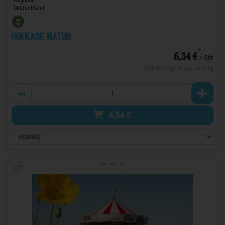
Deutschland
Hofkäse Natur
*
6,34 €
/ Stk
25,35 € / 1 kg, 1 Stück ca. 250g
Anzahl
6,34
€
Art.-Nr. 703