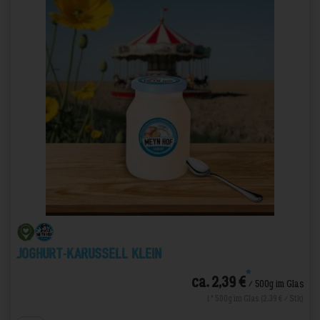
Joghurt-Karussell Klein
*
ca. 2,39 €
/ 500g im Glas
1 * 500g im Glas (2,39 € / Stk)