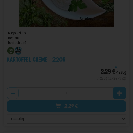
Meyn Hof KG
Regional
Deutschland
Kartoffel Creme - 220g
*
2,29 €
/ 220g
1 * 220g (10,42 € / 1 kg)
Anzahl
2,29
€