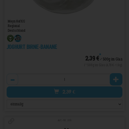
Meyn Hof KG
Regional
Deutschland
Joghurt Birne-Banane
*
2,39 €
/ 500g im Glas
1 * 500g im Glas (4,78 € / 1 kg)
Anzahl
2,39
€
Art.-Nr. 106