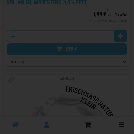
Vollmilch, mindestens 3,8% Fett
*
1,99 €
/ 1L Flasche
1 * 1L Flasche (1,99 € / 1 Liter)
Anzahl
1,99
€
Art.-Nr. 231
Toggle
cart