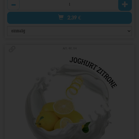
Anzahl
2,39
€
Art.-Nr. 114