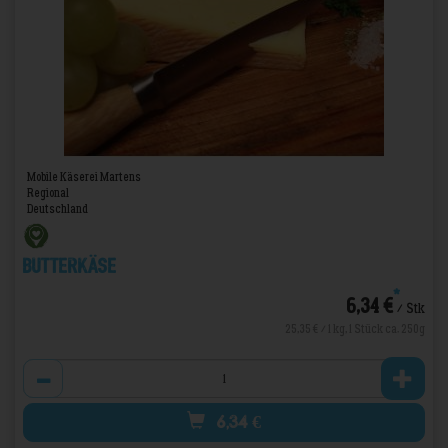
Mobile Käserei Martens
Regional
Deutschland
Butterkäse
*
6,34 €
/ Stk
25,35 € / 1 kg, 1 Stück ca. 250g
Anzahl
6,34
€