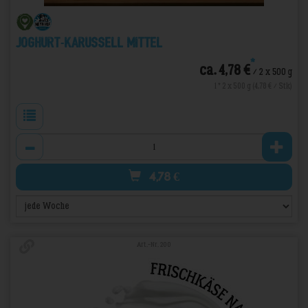
Joghurt-Karussell Mittel
*
ca. 4,78 €
/ 2 x 500 g
1 * 2 x 500 g (4,78 € / Stk)
Anzahl
4,78
€
Art.-Nr. 200