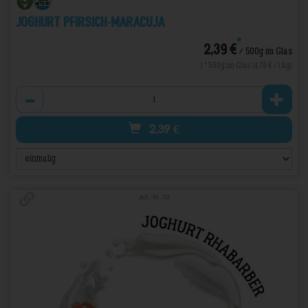
Joghurt Pfirsich-Maracuja
*
2,39 €
/ 500g im Glas
1 * 500g im Glas (4,78 € / 1 kg)
Anzahl
2,39
€
Art.-Nr. 113