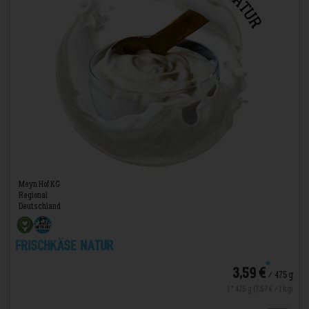
Meyn Hof KG
Regional
Deutschland
Frischkäse Natur
*
3,59 €
/ 475 g
1 * 475 g (7,57 € / 1 kg)