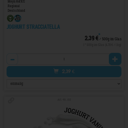
Meyn Hof KG
Regional
Deutschland
Joghurt Stracciatella
*
2,39 €
/ 500g im Glas
1 * 500g im Glas (4,78 € / 1 kg)
Anzahl
2,39
€
Art.-Nr. 102