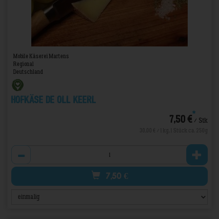
Mobile Käserei Martens
Regional
Deutschland
Hofkäse De oll Keerl
*
7,50 €
/ Stk
30,00 € / 1 kg, 1 Stück ca. 250g
Anzahl
7,50
€