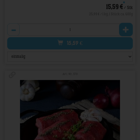
*
15,59 €
/ Stk
25,99 € / 1 kg, 1 Stück ca. 600g
Anzahl
15,59
€
Art.-Nr. 570