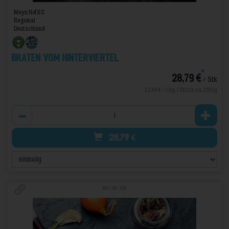
Meyn Hof KG
Regional
Deutschland
Braten vom Hinterviertel
*
28,79 €
/ Stk
23,99 € / 1 kg, 1 Stück ca. 1200g
Anzahl
28,79
€
Art.-Nr. 529