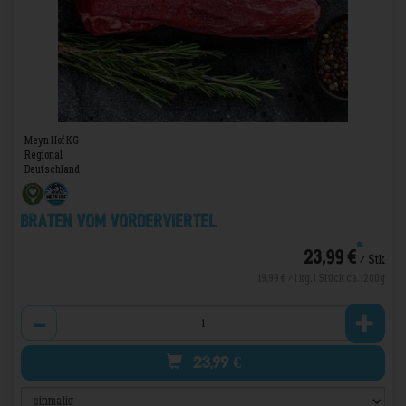
Meyn Hof KG
Regional
Deutschland
Braten vom Vorderviertel
*
23,99 €
/ Stk
19,99 € / 1 kg, 1 Stück ca. 1200g
Anzahl
23,99
€