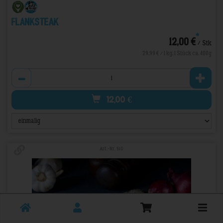
Flanksteak
*
12,00 €
/ Stk
29,99 € / 1 kg, 1 Stück ca. 400g
Anzahl
12,00
€
Art.-Nr. 510
Toggle
cart