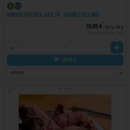
Burger Patties, 6er TK -VORBESTELLUNG-
*
19,99 €
/ 6x ca. 150 g
1 * 6x ca. 150 g (22,19 € / 1 kg)
Anzahl
19,99
€
Art.-Nr. 511