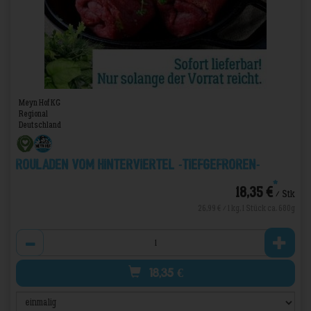
Meyn Hof KG
Regional
Deutschland
Rouladen vom Hinterviertel -TIEFGEFROREN-
*
18,35 €
/ Stk
26,99 € / 1 kg, 1 Stück ca. 680g
Anzahl
18,35
€