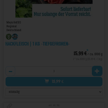
Meyn Hof KG
Regional
Deutschland
Hackfleisch | 1 kg -TIEFGEFROREN-
*
15,99 €
/ ca. 1000 g
1 * ca. 1000 g (15,99 € / 1 kg)
Anzahl
15,99
€
Art.-Nr. 521