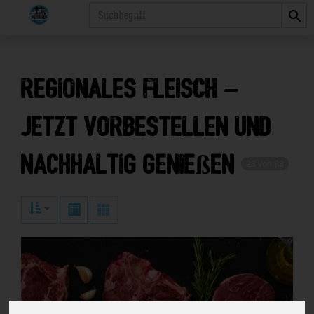
Produkt
Regionales Fleisch –
jetzt vorbestellen und
nachhaltig genießen
23 von 88