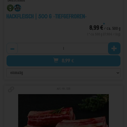
Deutschland
Hackfleisch | 500 g -TIEFGEFROREN-
*
8,99 €
/ ca. 500 g
1 * ca. 500 g (17,98 € / 1 kg)
Anzahl
8,99
€
Art.-Nr. 526