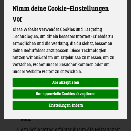
Nimm deine Cookie-Einstellungen
vor
Diese Website verwendet Cookies und Targeting
Technologien, um dir ein besseres Internet-Erlebnis zu
ermöglichen und die Werbung, die du siehst, besser an
So funktioniert’s:
deine Bedürfnisse anzupassen. Diese Technologien
nutzen wir außerdem um Ergebnisse zu messen, um zu
Fleisch online vorbestellen
– einfach im Shop
verstehen, woher unsere Besucher kommen oder um
deine Wunschstücke auswählen
unsere Website weiter zu entwickeln.
Du bekommst eine
Bestellbestätigung per Mail
Alle akzeptieren
Wir planen die Schlachtung
– basierend auf
allen Vorbestellungen
Nur essenzielle Cookies akzeptieren
Kurz vor der Schlachtung bekommst du eine
Einstellungen ändern
Zusammenfassung deiner Vorbestellung per
Mail
.
Am Schlachttag erfährst du um die Mittagszeit