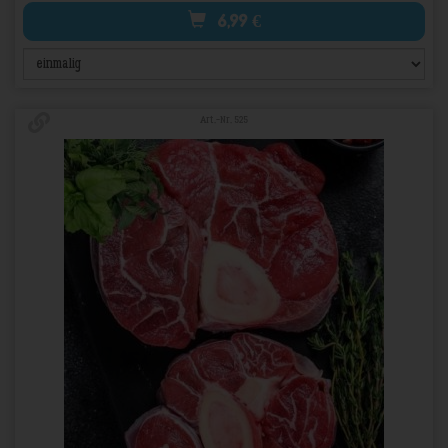
6,99
€
Art.-Nr. 525