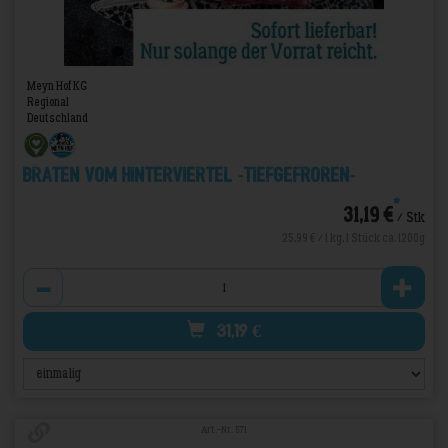
Meyn Hof KG
Regional
Deutschland
Braten vom Hinterviertel -TIEFGEFROREN-
*
31,19 €
/ Stk
25,99 € / 1 kg, 1 Stück ca. 1200g
Anzahl
31,19
€
Art.-Nr. 571