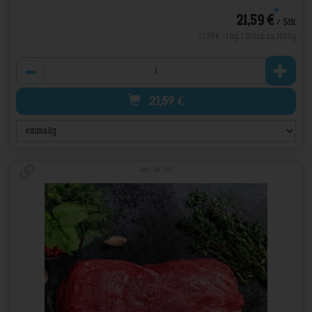
*
21,59 €
/ Stk
17,99 € / 1 kg, 1 Stück ca. 1200g
Anzahl
21,59
€
Art.-Nr. 513