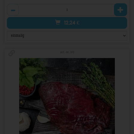
Anzahl
12,24
€
Art.-Nr. 572