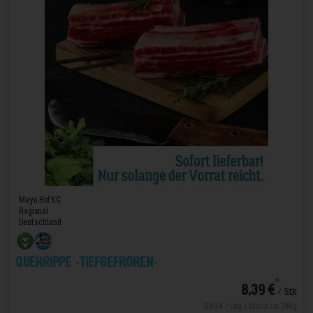
Meyn Hof KG
Regional
Deutschland
Querrippe -TIEFGEFROREN-
*
8,39 €
/ Stk
11,99 € / 1 kg, 1 Stück ca. 700g