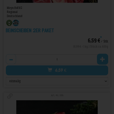
Meyn Hof KG
Regional
Deutschland
Beinscheiben 2er Paket
*
6,59 €
/ Stk
10,99 € / 1 kg, 1 Stück ca. 600g
Anzahl
6,59
€
Art.-Nr. 566