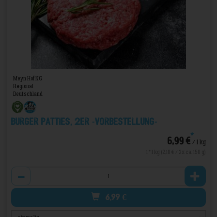
Meyn Hof KG
Regional
Deutschland
Burger Patties, 2er -VORBESTELLUNG-
*
6,99 €
/ 1 kg
1 * 1 kg (2,10 € / 2x ca. 150 g)
Anzahl
6,99
€