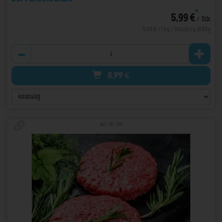
*
5,99 €
/ Stk
5,99 € / 1 kg, 1 Stück ca. 1000g
Anzahl
5,99
€
Art.-Nr. 551