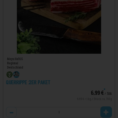
Meyn Hof KG
Regional
Deutschland
Querrippe 2er Paket
*
6,99 €
/ Stk
9,99 € / 1 kg, 1 Stück ca. 700g
Anzahl