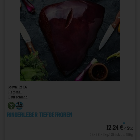
Meyn Hof KG
Regional
Deutschland
Rinderleber Tiefgefroren
*
12,24 €
/ Stk
25,49 € / 1 kg, 1 Stück ca. 480g