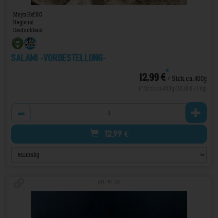
Meyn Hof KG
Regional
Deutschland
Salami -VORBESTELLUNG-
*
12,99 €
/ Stck.ca.400g
1 * Stck.ca.400g (32,48 € / 1 kg)
Anzahl
12,99
€
Art.-Nr. 531