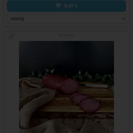
8,49
€
Art.-Nr. 530