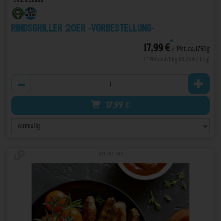
Rindsgriller 20er -VORBESTELLUNG-
*
17,99 €
/ Pkt.ca,1750g
1 * Pkt.ca,1750g (10,25 € / 1 kg)
Anzahl
17,99
€
Art.-Nr. 545