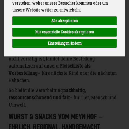
verstehen, woher unsere Besucher kommen oder um
unsere Website weiter zu entwickeln.
Unser Prinzip: Schlachten nur auf
Alle akzeptieren
Bestellung
Nur essenzielle Cookies akzeptieren
Alle Fleisch- und Wurstwaren vom Meyn Hof folgen
Einstellungen ändern
einem klaren Grundsatz:
Wir schlachten nur, wenn
verkauft ist.
Bestellst du ein Produkt, das aktuell
nicht vorrätig ist, landet deine Bestellung
automatisch auf unserer
Fleischliste als
Vorbestellung
– fürs nächste Rind oder die nächsten
Hähnchen.
So bleibt die Verarbeitung
nachhaltig,
ressourcenschonend und fair
– für Tier, Mensch und
Umwelt.
Wurst & Snacks vom Meyn Hof –
ehrlich, regional, handgemacht