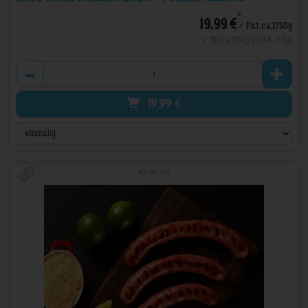
*
19,99 €
/ Pkt.ca.1750g
1 * Pkt.ca.1750g (11,39 € / 1 kg)
Anzahl
19,99
€
Art.-Nr. 547