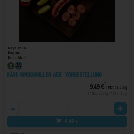
Meyn Hof KG
Regional
Deutschland
Käse-Rindsgriller 6er -VORBESTELLUNG-
*
9,49 €
/ Pkt.ca.550g
1 * Pkt.ca.550g (17,25 € / 1 kg)
Anzahl
9,49
€