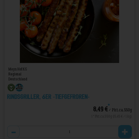
Meyn Hof KG
Regional
Deutschland
Rindsgriller, 6er -TIEFGEFROREN-
*
8,49 €
/ Pkt.ca.550g
1 * Pkt.ca.550g (15,45 € / 1 kg)
Anzahl