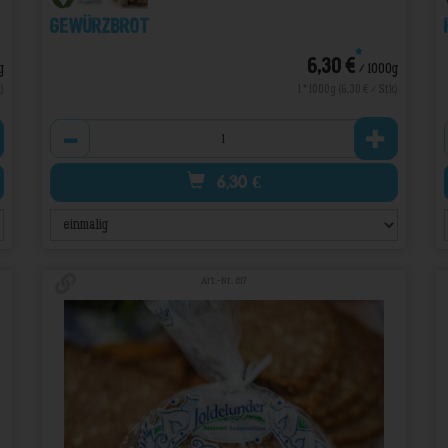
Gewürzbrot
*
6,30 €
g
/ 1000g
)
1 * 1000g (6,30 € / Stk)
Anzahl
6,30
€
Art.-Nr. 817