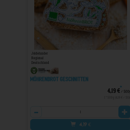
Joldelunder
Regional
Deutschland
Möhrenbrot geschnitten
*
4,19 €
/ 500
1 * 500g (4,19 € / Stk
Anzahl
4,19
€