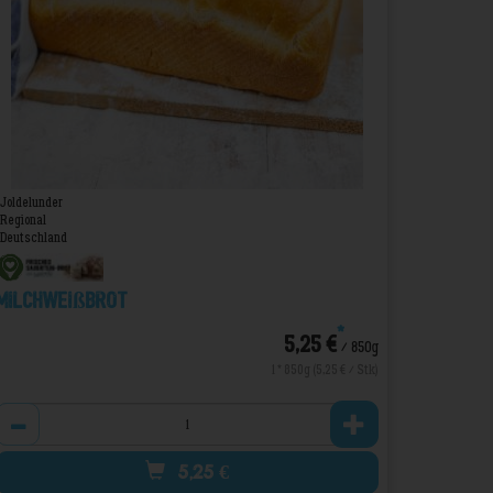
Joldelunder
Regional
Deutschland
Milchweißbrot
*
5,25 €
/ 850g
1 * 850g (5,25 € / Stk)
Anzahl
5,25
€