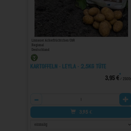
Linnauer Ackerfrüchtchen GbR
Regional
Deutschland
Kartoffeln - Leyla - 2,5kg Tüte
*
3,95 €
/ 2500
Anzahl
3,95
€