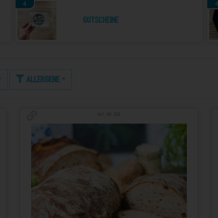
4
Gutscheine
Allergene
Art.-Nr. 823