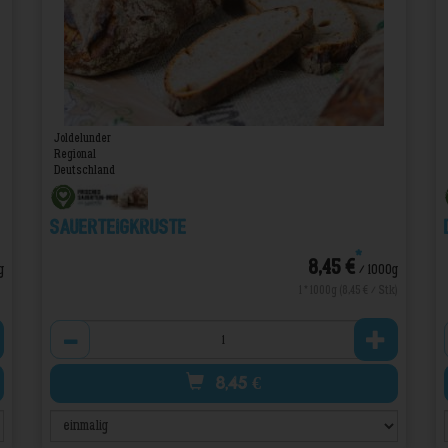
Joldelunder
Regional
Deutschland
Sauerteigkruste
*
8,45 €
g
/ 1000g
1 * 1000g (8,45 € / Stk)
Anzahl
8,45
€