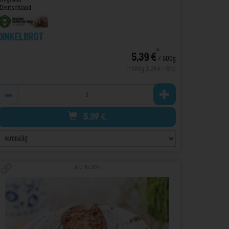
Deutschland
Dinkelbrot
*
5,39 €
/ 500g
1 * 500g (5,39 € / Stk)
Anzahl
5,39
€
Art.-Nr. 804