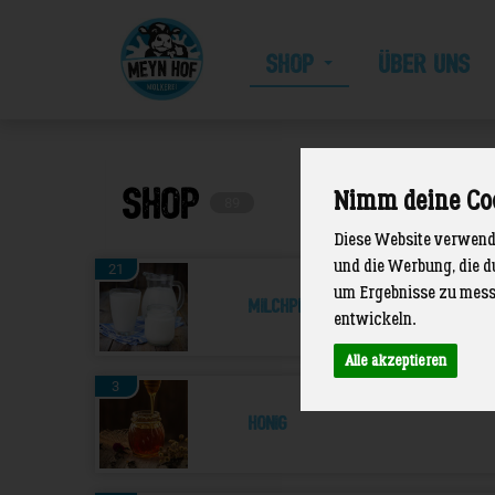
SHOP
ÜBER UNS
Meyn
Hof
SHOP
Nimm deine Co
89
Diese Website verwende
und die Werbung, die d
21
um Ergebnisse zu mess
Milchprodukte
entwickeln.
Alle akzeptieren
3
Honig