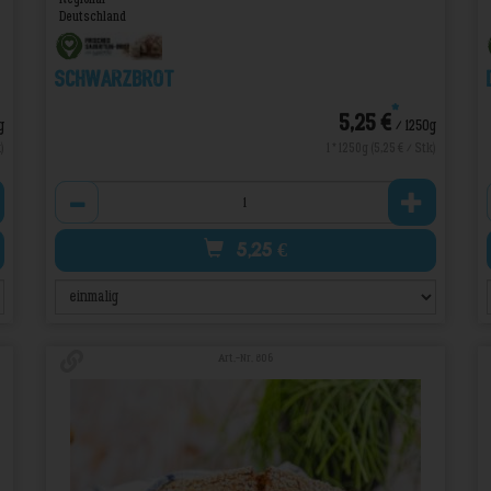
Deutschland
Schwarzbrot
*
5,25 €
g
/ 1250g
)
1 * 1250g (5,25 € / Stk)
Anzahl
5,25
€
Art.-Nr. 806