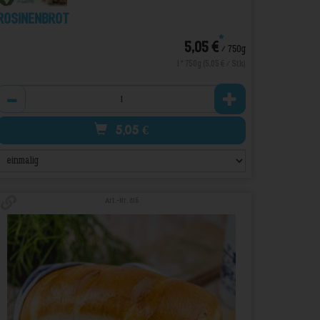
Rosinenbrot
*
5,05 €
/ 750g
1 * 750g (5,05 € / Stk)
Anzahl
5,05
€
Art.-Nr. 816