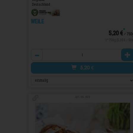
Deutschland
Weile
*
5,20 €
/ 750
1 * 750g (5,20 € / Stk
Anzahl
5,20
€
Art.-Nr. 808