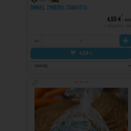
Dinkel Zwiebel Ciabatta
*
4,55 €
/ 400
1 * 400g (4,55 € / Stk
Anzahl
4,55
€
Art.-Nr. 818