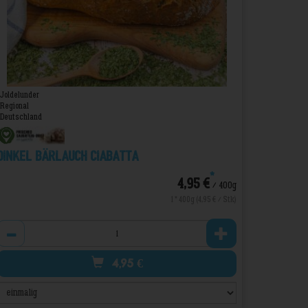
Joldelunder
Regional
Deutschland
Dinkel Bärlauch Ciabatta
*
4,95 €
/ 400g
1 * 400g (4,95 € / Stk)
Anzahl
4,95
€