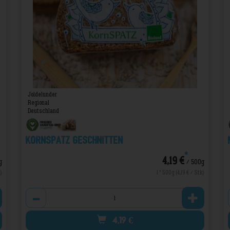
Joldelunder
Regional
Deutschland
Kornspatz geschnitten
*
4,19 €
g
/ 500g
)
1 * 500g (4,19 € / Stk)
Anzahl
4,19
€