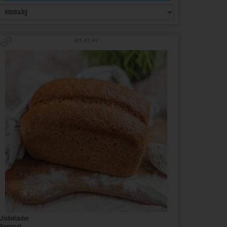
Art.-Nr. 812
Joldelunder
Regional