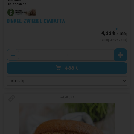
Deutschland
Dinkel Zwiebel Ciabatta
*
4,55 €
/ 400g
1 * 400g (4,55 € / Stk)
Anzahl
4,55
€
Art.-Nr. 812