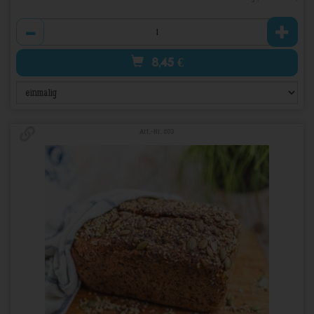
Anzahl
8,45
€
Art.-Nr. 803