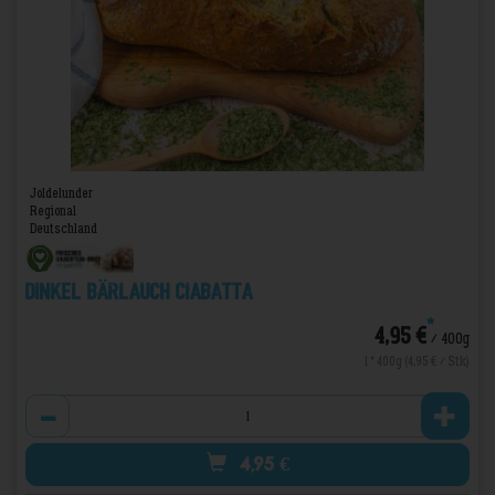
Joldelunder
Regional
Deutschland
Dinkel Bärlauch Ciabatta
*
4,95 €
/ 400g
1 * 400g (4,95 € / Stk)
Anzahl
4,95
€