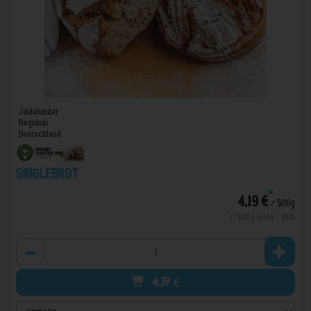
Joldelunder
Regional
Deutschland
Singlebrot
*
4,19 €
/ 500g
1 * 500g (4,19 € / Stk)
Anzahl
4,19
€