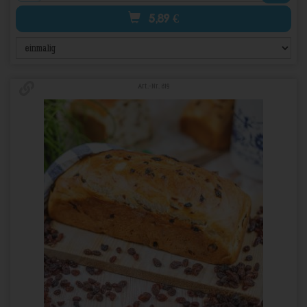
5,89
€
Art.-Nr. 819