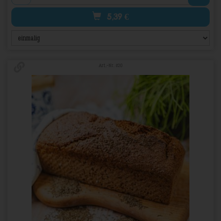
5,39
€
Art.-Nr. 820