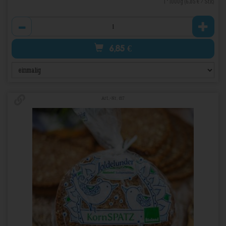
1 * 1000g (6,85 € / Stk)
Anzahl
6,85
€
Art.-Nr. 817