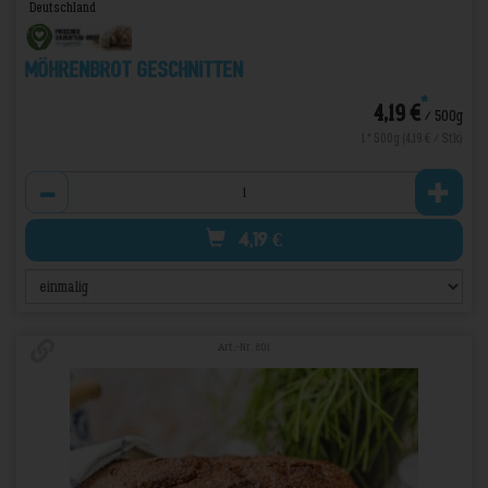
Deutschland
Möhrenbrot geschnitten
*
4,19 €
/ 500g
1 * 500g (4,19 € / Stk)
Anzahl
4,19
€
Art.-Nr. 801