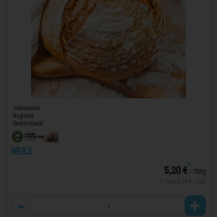
Joldelunder
Regional
Deutschland
Weile
*
5,20 €
/ 750g
1 * 750g (5,20 € / Stk)
Anzahl