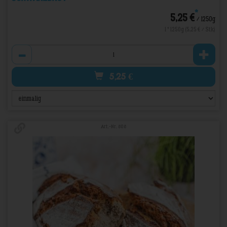
*
5,25 €
/ 1250g
1 * 1250g (5,25 € / Stk)
Anzahl
5,25
€
Art.-Nr. 808