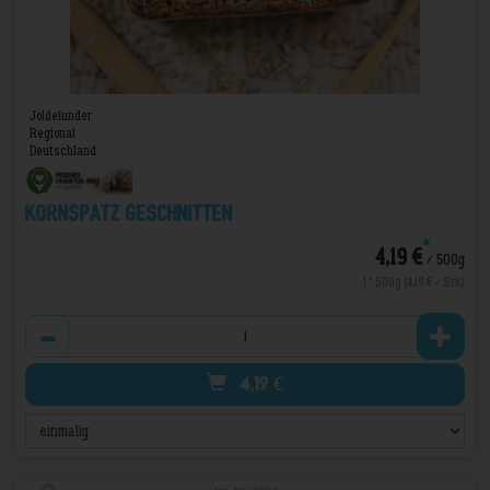
Joldelunder
Regional
Deutschland
Kornspatz geschnitten
*
4,19 €
/ 500g
1 * 500g (4,19 € / Stk)
Anzahl
4,19
€