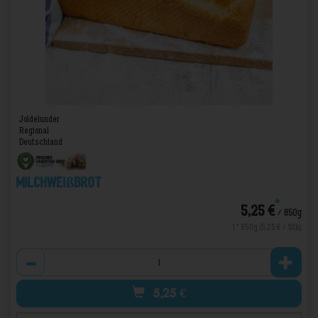
Joldelunder
Regional
Deutschland
Milchweißbrot
*
5,25 €
/ 850g
1 * 850g (5,25 € / Stk)
Anzahl
5,25
€