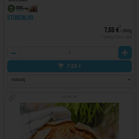
Deutschland
Stubenloo
*
7,55 €
/ 1500g
1 * 1500g (7,55 € / Stk)
Anzahl
7,55
€
Art.-Nr. 815