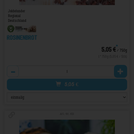
Joldelunder
Regional
Deutschland
Rosinenbrot
*
5,05 €
/ 750g
1 * 750g (5,05 € / Stk)
Anzahl
5,05
€
Art.-Nr. 823