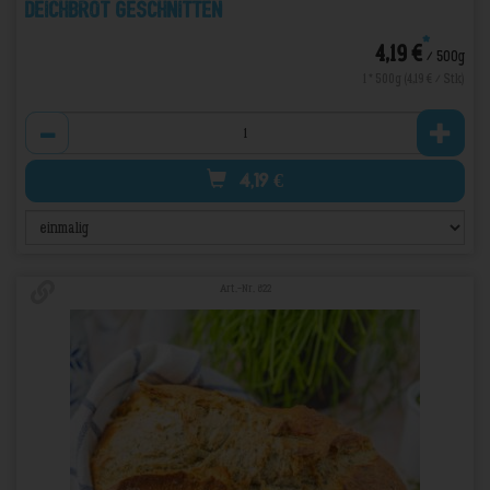
Deichbrot geschnitten
*
4,19 €
/ 500g
1 * 500g (4,19 € / Stk)
Anzahl
4,19
€
Art.-Nr. 822