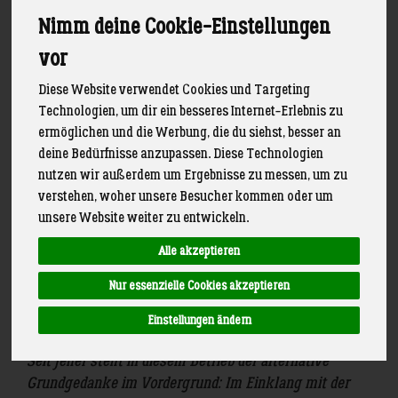
Nimm deine Cookie-Einstellungen
vor
Diese Website verwendet Cookies und Targeting
Technologien, um dir ein besseres Internet-Erlebnis zu
>>
Der Joldelunder ist ein bodenständiger Familien-
ermöglichen und die Werbung, die du siehst, besser an
Handwerksbetrieb, der stolz ist auf seine lange
deine Bedürfnisse anzupassen. Diese Technologien
Backtradition. Seit über 80 Jahren und in
nutzen wir außerdem um Ergebnisse zu messen, um zu
dritter/vierter Generation liefert er beständig
verstehen, woher unsere Besucher kommen oder um
hochwertige Backprodukte an seine Kunden.
unsere Website weiter zu entwickeln.
Die Joldelunder Bäckerei hat es sich zur Aufgabe
Alle akzeptieren
gemacht ökologisch und ökonomische Bioland
Backwaren herzustellen. Sie verarbeiten dazu die
Nur essenzielle Cookies akzeptieren
wertvollsten Bio-Zutaten und natürlichsten
Einstellungen ändern
Inhaltsstoffe.
Seit jeher steht in diesem Betrieb der alternative
Grundgedanke im Vordergrund: Im Einklang mit der