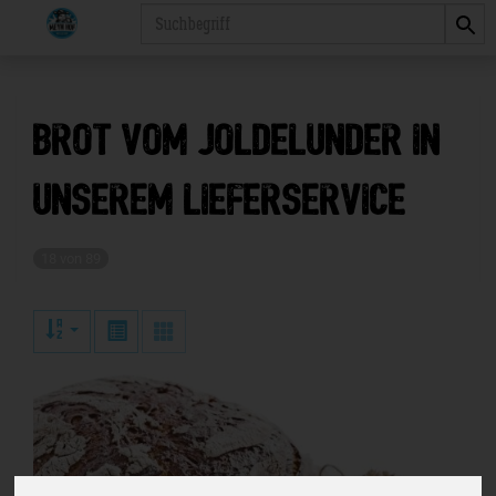
Produkt
Brot vom Joldelunder in
unserem Lieferservice
18 von 89