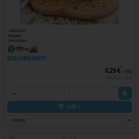
Joldelunder
Regional
Deutschland
Schlemmerbrot
*
6,29 €
/ 750g
1 * 750g (6,29 € / Stk)
Anzahl
6,29
€
Art.-Nr. 813