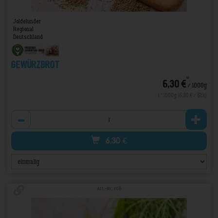
Joldelunder
Regional
Deutschland
Gewürzbrot
*
6,30 €
/ 1000g
1 * 1000g (6,30 € / Stk)
Anzahl
6,30
€
Art.-Nr. 806