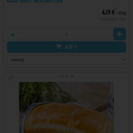
Kraftbrot geschnitten
*
4,19 €
/ 500g
1 * 500g (4,19 € / Stk)
Anzahl
4,19
€
Art.-Nr. 816