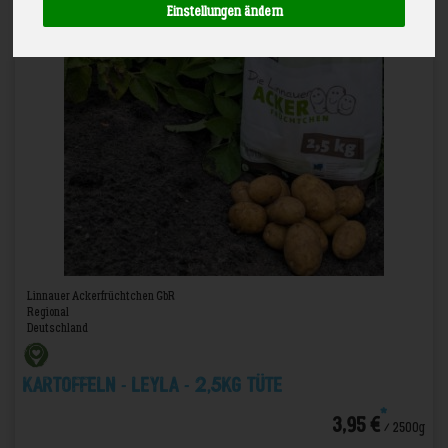
Einstellungen ändern
Linnauer Ackerfrüchtchen GbR
Regional
Deutschland
Kartoffeln - Leyla - 2,5kg Tüte
*
3,95 €
/ 2500g