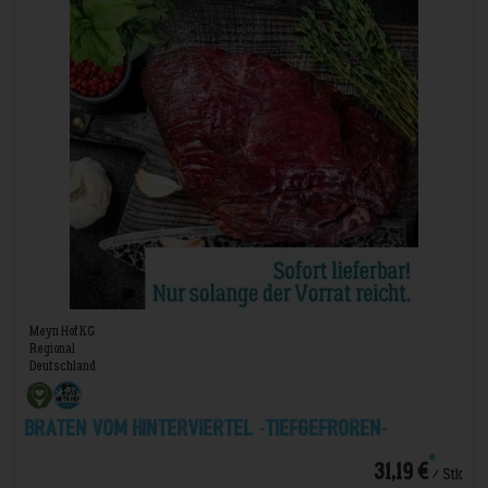
Meyn Hof KG
Regional
Deutschland
Braten vom Hinterviertel -TIEFGEFROREN-
*
31,19 €
/ Stk