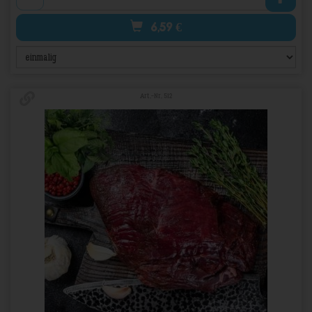
6,59
€
Art.-Nr. 512