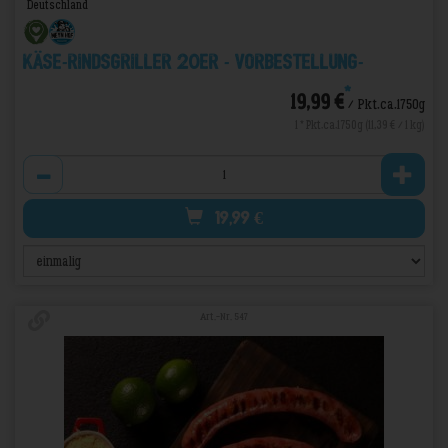
Deutschland
Käse-Rindsgriller 20er - VORBESTELLUNG-
*
19,99 €
/ Pkt.ca.1750g
1 * Pkt.ca.1750g (11,39 € / 1 kg)
Anzahl
19,99
€
Art.-Nr. 547