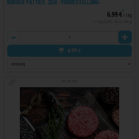
Burger Patties, 2er -VORBESTELLUNG-
*
6,99 €
/ 1 kg
1 * 1 kg (2,10 € / 2x ca. 150 g)
Anzahl
6,99
€
Art.-Nr. 550