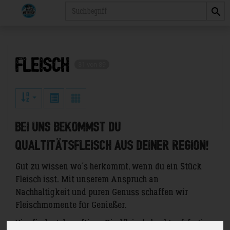
Produkt
Fleisch
31 von 89
Bei uns bekommst du
Qualtitätsfleisch aus deiner Region!
Gut zu wissen wo´s herkommt, wenn du ein Stück
Fleisch isst. Mit unserem Anspruch an
Nachhaltigkeit und puren Genuss schaffen wir
Fleischmomente für Genießer.
Hier findest du saftiges Rindfleisch, kochtopf-fertige