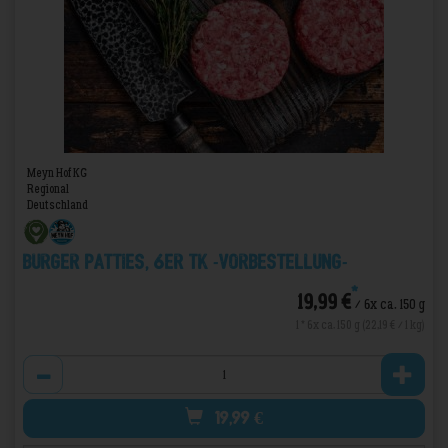
Meyn Hof KG
Regional
Deutschland
Burger Patties, 6er TK -VORBESTELLUNG-
*
19,99 €
/ 6x ca. 150 g
1 * 6x ca. 150 g (22,19 € / 1 kg)
Anzahl
19,99
€