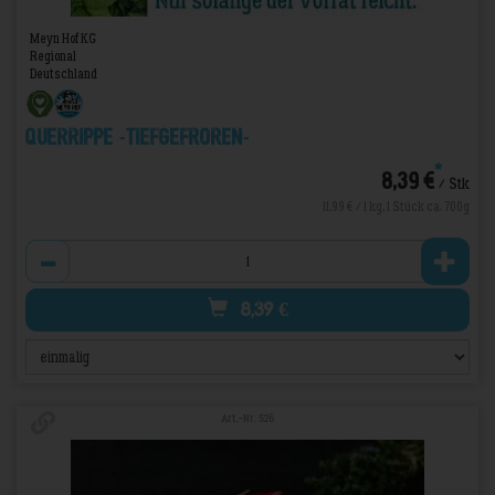
Meyn Hof KG
Regional
Deutschland
Querrippe -TIEFGEFROREN-
*
8,39 €
/ Stk
11,99 € / 1 kg, 1 Stück ca. 700g
Anzahl
8,39
€
Art.-Nr. 526