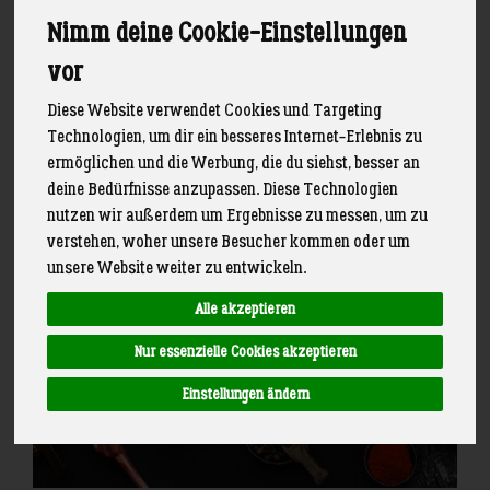
Suppenhühner, Brathähnchen sowie Wurst und
Nimm deine Cookie-Einstellungen
Snacks. Immer bestellbar, aber natürlich nur lieferbar
solange der Vorrat reicht.
vor
Diese Website verwendet Cookies und Targeting
Melde dich gern für unsere
an, um
Schlemmerpost
Technologien, um dir ein besseres Internet-Erlebnis zu
keine Aktion mehr zu verpassen
ermöglichen und die Werbung, die du siehst, besser an
deine Bedürfnisse anzupassen. Diese Technologien
nutzen wir außerdem um Ergebnisse zu messen, um zu
verstehen, woher unsere Besucher kommen oder um
unsere Website weiter zu entwickeln.
Alle akzeptieren
Nur essenzielle Cookies akzeptieren
Einstellungen ändern