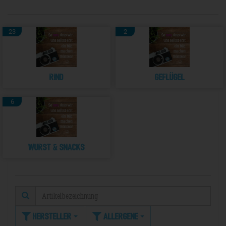
23
2
Rind
Geflügel
6
Wurst & Snacks
Hersteller
Allergene