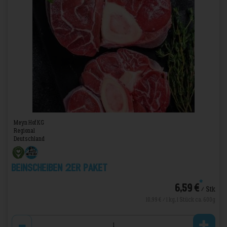
Meyn Hof KG
Regional
Deutschland
Beinscheiben 2er Paket
*
6,59 €
/ Stk
10,99 € / 1 kg, 1 Stück ca. 600g
Anzahl