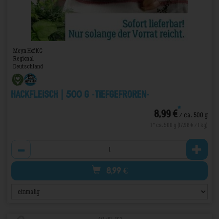
Meyn Hof KG
Regional
Deutschland
Hackfleisch | 500 g -TIEFGEFROREN-
*
8,99 €
/ ca. 500 g
1 * ca. 500 g (17,98 € / 1 kg)
Anzahl
8,99
€