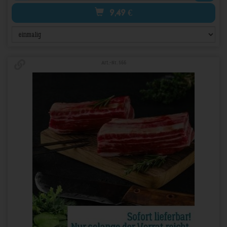
9,49
€
Art.-Nr. 566