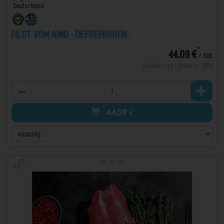
Deutschland
Filet vom Rind -TIEFGEFROREN-
*
44,09 €
/ Stk
62,99 € / 1 kg, 1 Stück ca. 700g
Anzahl
44,09
€
Art.-Nr. 505