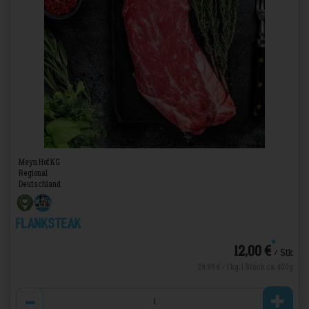
Meyn Hof KG
Regional
Deutschland
Flanksteak
*
12,00 €
/ Stk
29,99 € / 1 kg, 1 Stück ca. 400g
Anzahl