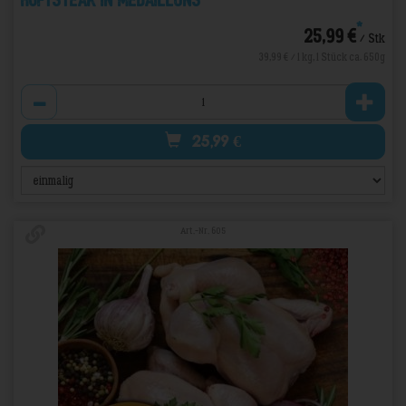
Hüftsteak in Medaillons
*
25,99 €
/ Stk
39,99 € / 1 kg, 1 Stück ca. 650g
Anzahl
25,99
€
Art.-Nr. 605