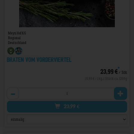
Meyn Hof KG
Regional
Deutschland
Braten vom Vorderviertel
*
23,99 €
/ Stk
19,99 € / 1 kg, 1 Stück ca. 1200g
Anzahl
23,99
€