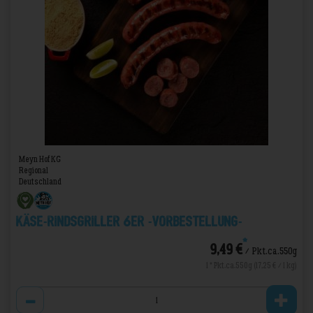
Meyn Hof KG
Regional
Deutschland
Käse-Rindsgriller 6er -VORBESTELLUNG-
*
9,49 €
/ Pkt.ca.550g
1 * Pkt.ca.550g (17,25 € / 1 kg)
Anzahl