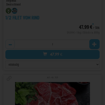
Regional
Deutschland
1/2 Filet vom Rind
*
47,99 €
/ Stk
59,99 € / 1 kg, 1 Stück ca. 800g
Anzahl
47,99
€
Art.-Nr. 525