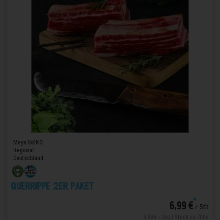
Meyn Hof KG
Regional
Deutschland
Querrippe 2er Paket
*
6,99 €
/ Stk
9,99 € / 1 kg, 1 Stück ca. 700g