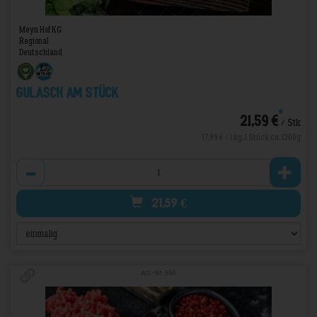
Meyn Hof KG
Regional
Deutschland
Gulasch am Stück
*
21,59 €
/ Stk
17,99 € / 1 kg, 1 Stück ca. 1200g
Anzahl
21,59
€
Art.-Nr. 560