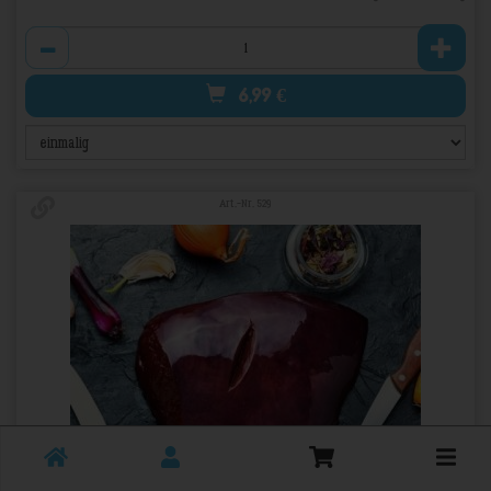
Anzahl
6,99
€
Art.-Nr. 529
Toggle
cart