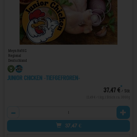
Meyn Hof KG
Regional
Deutschland
Junior Chicken -TIEFGEFROREN-
*
37,47 €
/ Stk
12,49 € / 1 kg, 1 Stück ca. 3000g
Anzahl
37,47
€