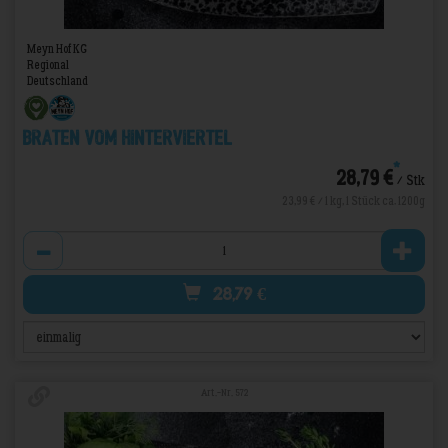
Meyn Hof KG
Regional
Deutschland
Braten vom Hinterviertel
*
28,79 €
/ Stk
23,99 € / 1 kg, 1 Stück ca. 1200g
Anzahl
28,79
€
Art.-Nr. 572