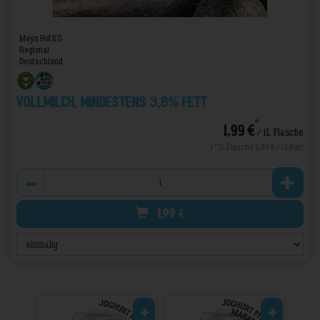
Meyn Hof KG
Regional
Deutschland
Vollmilch, mindestens 3,8% Fett
*
1,99 €
/ 1L Flasche
1 * 1L Flasche (1,99 € / 1 Liter)
Anzahl
1,99
€