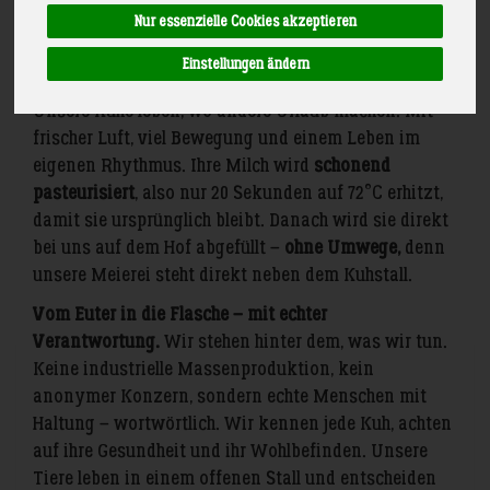
draußen? An Wärme, Geborgenheit, Ehrlichkeit?
Nur essenzielle Cookies akzeptieren
Genau dieses Gefühl steckt in jeder Flasche unserer
Einstellungen ändern
Vollmilch.
Unsere Kühe leben, wo andere Urlaub machen. Mit
frischer Luft, viel Bewegung und einem Leben im
eigenen Rhythmus. Ihre Milch wird
schonend
pasteurisiert
, also nur 20 Sekunden auf 72°C erhitzt,
damit sie ursprünglich bleibt. Danach wird sie direkt
bei uns auf dem Hof abgefüllt –
ohne Umwege,
denn
unsere Meierei steht direkt neben dem Kuhstall.
Vom Euter in die Flasche – mit echter
Verantwortung.
Wir stehen hinter dem, was wir tun.
Keine industrielle Massenproduktion, kein
anonymer Konzern, sondern echte Menschen mit
Haltung – wortwörtlich. Wir kennen jede Kuh, achten
auf ihre Gesundheit und ihr Wohlbefinden. Unsere
Tiere leben in einem offenen Stall und entscheiden