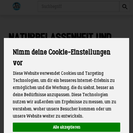
Produkt
Naturbelassenheit und
Müllvermeidung
Nimm deine Cookie-Einstellungen
1 von 89
vor
Diese Website verwendet Cookies und Targeting
Technologien, um dir ein besseres Internet-Erlebnis zu
ermöglichen und die Werbung, die du siehst, besser an
Unsere Vollmilch – direkt vom
deine Bedürfnisse anzupassen. Diese Technologien
Bauern - so schmeckt echtes
nutzen wir außerdem um Ergebnisse zu messen, um zu
verstehen, woher unsere Besucher kommen oder um
Landleben
unsere Website weiter zu entwickeln.
Erinnerst du dich noch an den Geschmack deiner
Alle akzeptieren
Kindheit? An das Glas Milch nach dem Spielen