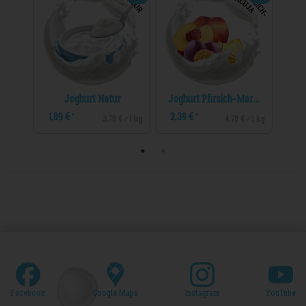
Joghurt Natur
Joghurt Pfirsich-Maracuja
1,89 €
2,39 €
2,3
*
*
 / 1 kg
3,78 € / 1 kg
4,78 € / 1 kg
Facebook
Google Maps
Instagram
YouTube