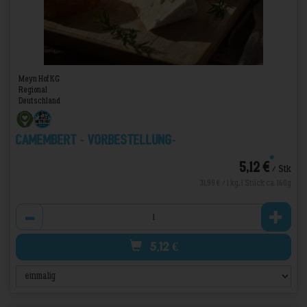
Meyn Hof KG
Regional
Deutschland
Camembert - VORBESTELLUNG-
*
5,12 €
/ Stk
31,99 € / 1 kg, 1 Stück ca. 160g
Anzahl
5,12
€