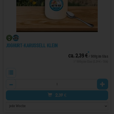
Joghurt-Karussell Klein
*
ca. 2,39 €
/ 500g im Glas
1 * 500g im Glas (2,39 € / Stk)
Anzahl
2,39
€