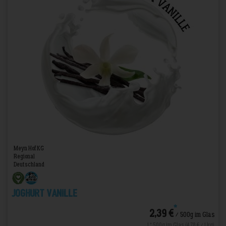
Meyn Hof KG
Regional
Deutschland
Joghurt Vanille
*
2,39 €
/ 500g im Glas
1 * 500g im Glas (4,78 € / 1 kg)