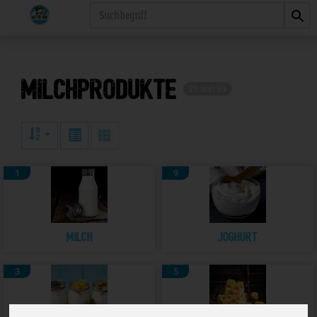
Produkt
Milchprodukte
21 von 89
1
9
Milch
Joghurt
3
5