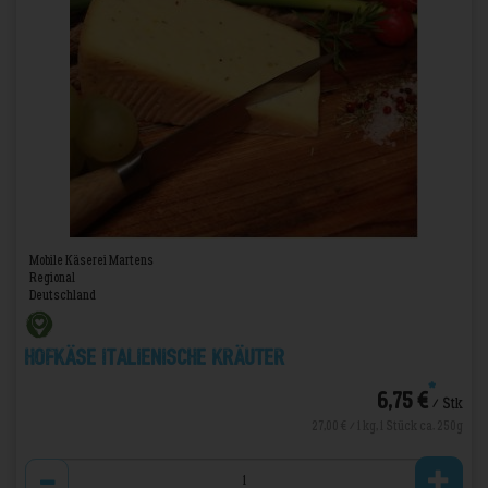
Mobile Käserei Martens
Regional
Deutschland
Hofkäse Italienische Kräuter
*
6,75 €
/ Stk
27,00 € / 1 kg, 1 Stück ca. 250g
Anzahl