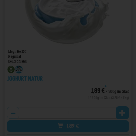
Meyn Hof KG
Regional
Deutschland
Joghurt Natur
*
1,89 €
/ 500g im Glas
1 * 500g im Glas (3,78 € / 1 kg)
Anzahl
1,89
€