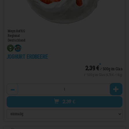
Meyn Hof KG
Regional
Deutschland
Joghurt Erdbeere
*
2,39 €
/ 500g im Glas
1 * 500g im Glas (4,78 € / 1 kg)
Anzahl
2,39
€