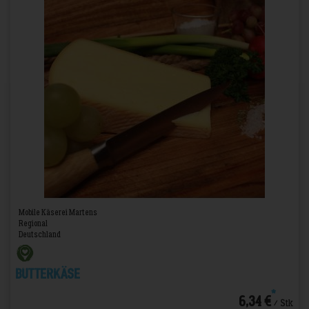
Mobile Käserei Martens
Regional
Deutschland
Butterkäse
*
6,34 €
/ Stk