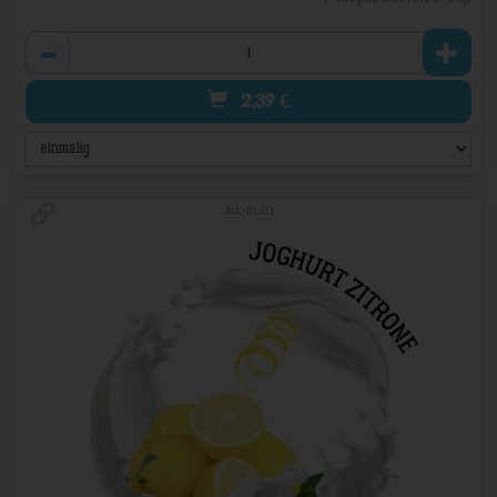
Anzahl
2,39
€
Art.-Nr. 114