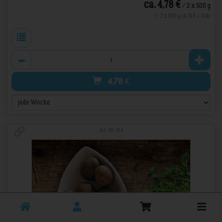
*
ca. 4,78 €
/ 2 x 500 g
1 * 2 x 500 g (4,78 € / Stk)
Anzahl
4,78
€
Art.-Nr. 234
Toggle
cart