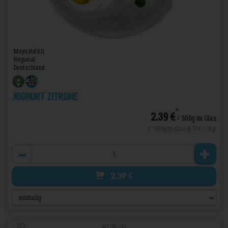
Meyn Hof KG
Regional
Deutschland
Joghurt Zitrone
*
2,39 €
/ 500g im Glas
1 * 500g im Glas (4,78 € / 1 kg)
Anzahl
2,39
€
Art.-Nr. 703