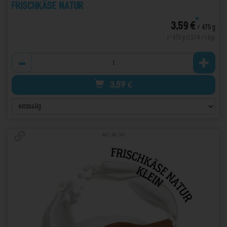
Frischkäse Natur
*
3,59 €
/ 475 g
1 * 475 g (7,57 € / 1 kg)
Anzahl
3,59
€
Art.-Nr. 231