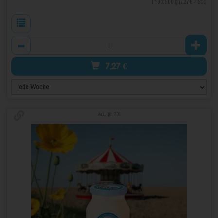
1 * 3 x 500 g (7,27 € / Stk)
Anzahl
7,27
€
Art.-Nr. 701