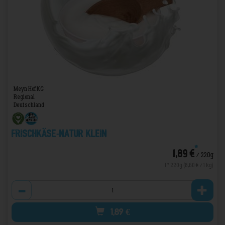
Meyn Hof KG
Regional
Deutschland
Frischkäse-Natur Klein
*
1,89 €
/ 220g
1 * 220g (8,60 € / 1 kg)
Anzahl
1,89
€