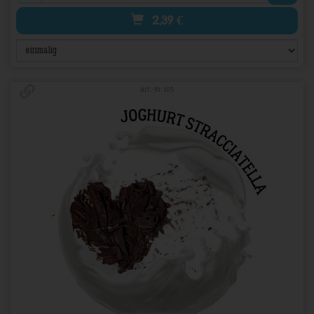
2,39
€
Art.-Nr. 105