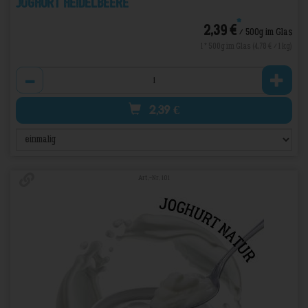
Joghurt Heidelbeere
*
2,39 €
/ 500g im Glas
1 * 500g im Glas (4,78 € / 1 kg)
Anzahl
2,39
€
Art.-Nr. 101