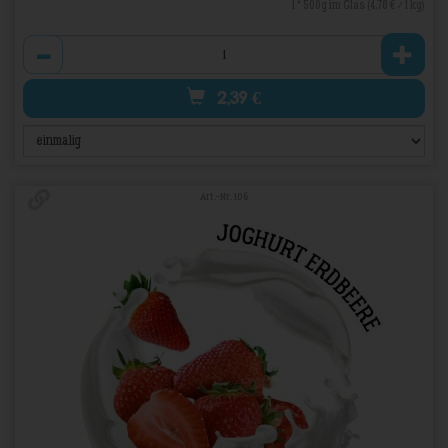
1 * 500g im Glas (4,78 € / 1 kg)
Anzahl
2,39
€
Art.-Nr. 106