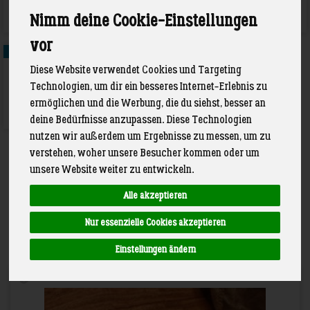
Joghurt-Karussel
Käse
Nimm deine Cookie-Einstellungen
vor
3
Diese Website verwendet Cookies und Targeting
Technologien, um dir ein besseres Internet-Erlebnis zu
ermöglichen und die Werbung, die du siehst, besser an
Frischkäse
deine Bedürfnisse anzupassen. Diese Technologien
nutzen wir außerdem um Ergebnisse zu messen, um zu
verstehen, woher unsere Besucher kommen oder um
unsere Website weiter zu entwickeln.
Alle akzeptieren
Hersteller
Allergene
Nur essenzielle Cookies akzeptieren
Einstellungen ändern
Art.-Nr. 326