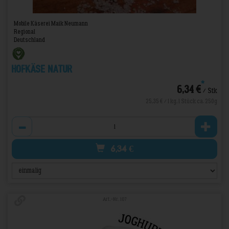
Mobile Käserei Maik Neumann
Regional
Deutschland
Hofkäse Natur
*
6,34 €
/ Stk
25,35 € / 1 kg, 1 Stück ca. 250g
Anzahl
6,34
€
Art.-Nr. 107