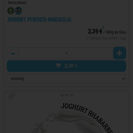
Deutschland
Joghurt Pfirsich-Maracuja
*
2,39 €
/ 500g im Glas
1 * 500g im Glas (4,78 € / 1 kg)
Anzahl
2,39
€
Art.-Nr. 113