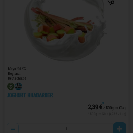
Meyn Hof KG
Regional
Deutschland
Joghurt Rhabarber
*
2,39 €
/ 500g im Glas
1 * 500g im Glas (4,78 € / 1 kg)
Anzahl