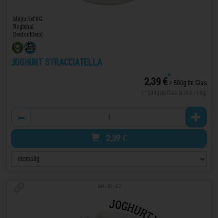
Meyn Hof KG
Regional
Deutschland
Joghurt Stracciatella
*
2,39 €
/ 500g im Glas
1 * 500g im Glas (4,78 € / 1 kg)
Anzahl
2,39
€
Art.-Nr. 102