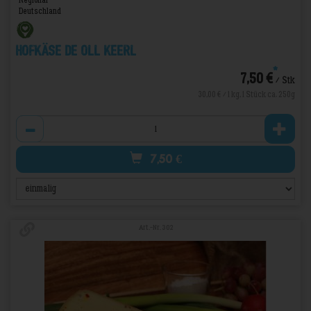
Deutschland
Hofkäse De oll Keerl
*
7,50 €
/ Stk
30,00 € / 1 kg, 1 Stück ca. 250g
Anzahl
7,50
€
Art.-Nr. 302