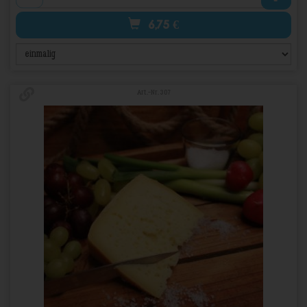
6,75
€
Art.-Nr. 307