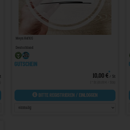
Meyn Hof KG
Deutschland
Gutschein
*
10,00 €
t
/ St
)
1 * St (10,00 € / Stk)
Bitte Registrieren / Einloggen