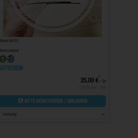
Meyn Hof KG
Deutschland
Gutschein
*
25,00 €
/ St
1 * St (25,00 € / Stk)
Bitte Registrieren / Einloggen