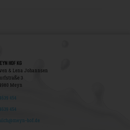
EYN HOF KG
ven & Lena Johannsen
orfstraße 3
4980 Meyn
4639 454
4639 454
ilch@meyn-hof.de