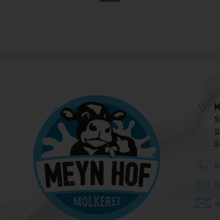
M
S
D
2
0
0
m