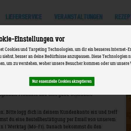
LIEFERSERVICE
Veranstaltungen
Rezep
okie-Einstellungen vor
t Cookies und Targeting Technologien, um dir ein besseres Internet-E
u siehst, besser an deine Bedürfnisse anzupassen. Diese Technologien
en, um zu verstehen, woher unsere Besucher kommen oder um unsere 
Nur essenzielle Cookies akzeptieren
s tun? Dann sind unsere Gutscheine zum Ausdrucken
 regionale Produkte und eine ganz besondere
en. Bitte logg dich in deinem Kundenkonto ein und treff
mmst du eine Bestellbestätigung per Email von unserem
an 1 Werktag (Mo-Fr). Danach bekommst du den