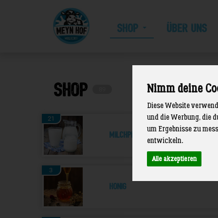
SHOP
ÜBER UNS
Meyn
Hof
SHOP
Nimm deine Co
89
Diese Website verwende
und die Werbung, die d
21
um Ergebnisse zu mess
Milchprodukte
entwickeln.
Alle akzeptieren
3
Honig