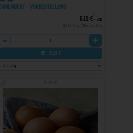
Camembert - VORBESTELLUNG-
*
5,12 €
/ Stk
31,99 € / 1 kg, 1 Stück ca. 160g
Anzahl
5,12
€
Art.-Nr. 410