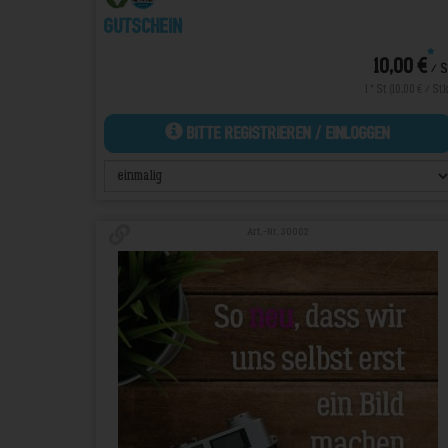
Gutschein
*
10,00 €
/ S
1 * St (10,00 € / Stk
Bitte Registrieren / Einloggen
Art.-Nr. 30002