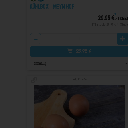
Kühlbox - Meyn Hof
*
29,95 €
/ 1 Stüc
1 * 1 Stück (29,95 € / 1 Stück
Anzahl
29,95
€
Art.-Nr. 404