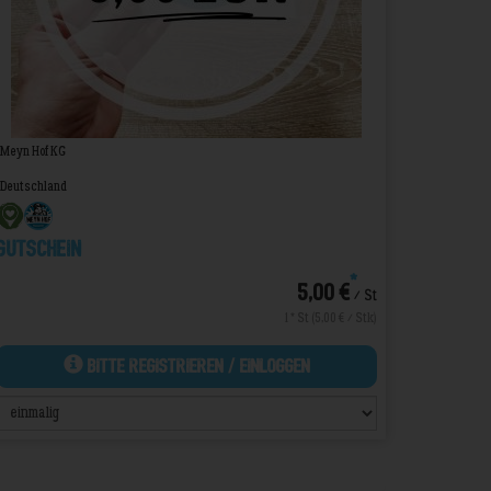
Meyn Hof KG
Deutschland
Gutschein
*
5,00 €
/ St
1 * St (5,00 € / Stk)
Bitte Registrieren / Einloggen