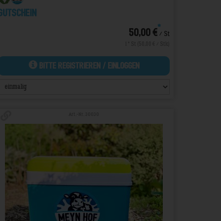
Gutschein
*
50,00 €
/ St
1 * St (50,00 € / Stk)
Bitte Registrieren / Einloggen
Art.-Nr. 30030