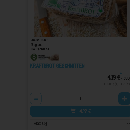
Joldelunder
Regional
Deutschland
Kraftbrot geschnitten
*
4,19 €
/ 500
1 * 500g (4,19 € / Stk
Anzahl
4,19
€