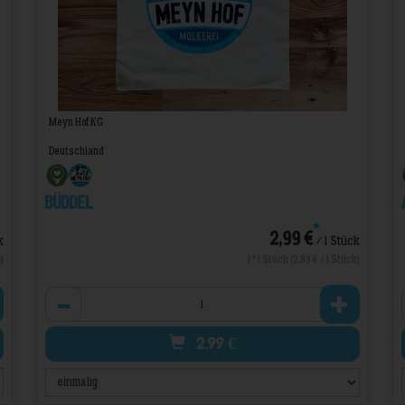
Meyn Hof KG
Deutschland
Büddel
*
2,99 €
k
/ 1 Stück
)
1 * 1 Stück (2,99 € / 1 Stück)
Anzahl
2,99
€