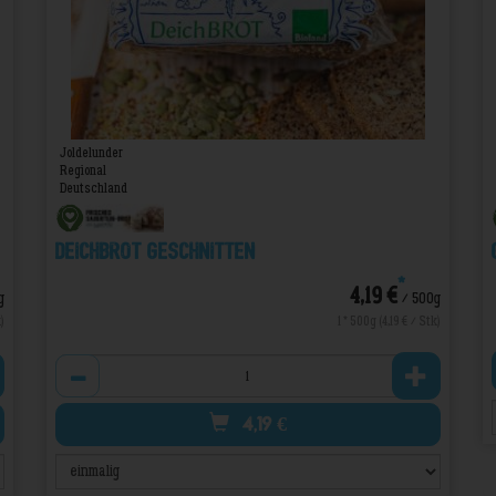
Joldelunder
Regional
Deutschland
Deichbrot geschnitten
*
4,19 €
g
/ 500g
)
1 * 500g (4,19 € / Stk)
Anzahl
4,19
€