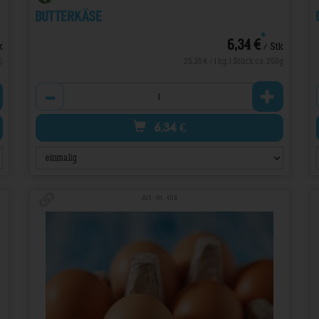
Butterkäse
*
6,34 €
k
/ Stk
)
25,35 € / 1 kg, 1 Stück ca. 250g
Anzahl
6,34
€
Art.-Nr. 406